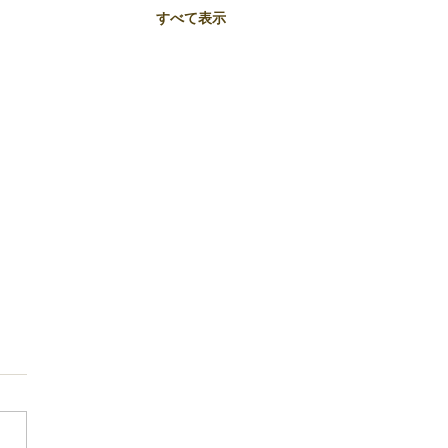
すべて表示
45回日珠練段位珠算検
準参段合格1名、第235回
商工会議所珠算能力検
45回日珠練段位珠算検定合格
1級1名、2級2名合格!!
受験番号 2 第235回日