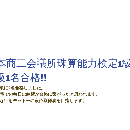
ーム
塾案内
お知らせ
アクセス
問い合わせ
体験
日本商工会議所珠算能力検定1
級1名合格!!
1級に2名合格しました。
、自宅での毎日の練習が合格に繋がったと思われます。
ないをモットーに段位取得者を目指します。