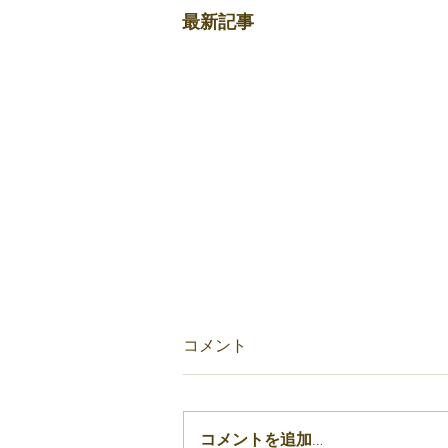
最新記事
愛知県代表として全国大会へ
コメント
選手4名出場決定
2026年4月29日に行われまし
た、「全国珠算学校連盟愛知県予
コメントを追加…