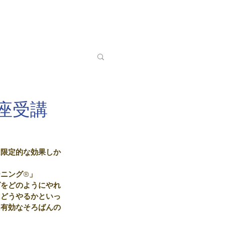
申込
ログイン
座受講
は限定的な効果しか
ニング®」
グをどのようにやれ
にどうやるかといっ
に有効なそろばんの