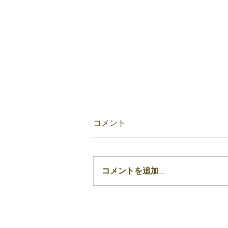
愛知県代表として全国大会へ
コメント
選手4名出場決定
2026年4月29日に行われまし
た、「全国珠算学校連盟愛知県予
コメントを追加…
選大会」において、当教室の生徒
4名が全国大会への切符をとりま
した 代表選手 今井
柊里(6年) 今井茉里(4年) 寺村
佳佑(5年) 波多野めい(中1) 7月