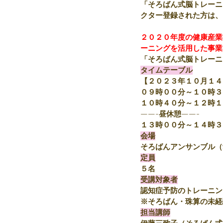
「そろばん式脳トレーニ
クター登録された方は、
２０２０年度の健康産業
ーニングを活用した事業
「そろばん式脳トレーニ
タイムテーブル
【２０２３年１０月１４
０９時００分～１０時３
１０時４０分～１２時１
——-昼休憩——-
１３時００分～１４時３
会場
そろばんアンサンブル（
定員
５名
受講対象者
認知症予防のトレーニン
※そろばん・珠算の未経
担当講師